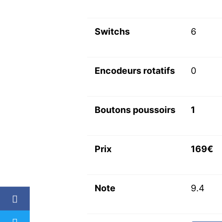
Switchs
6
Encodeurs rotatifs
0
Boutons poussoirs
1
Prix
169€
Note
9.4