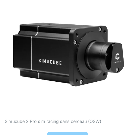
Simucube 2 Pro sim racing sans cerceau (OSW)