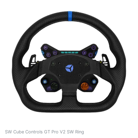
SW Cube Controls GT Pro V2 SW Ring