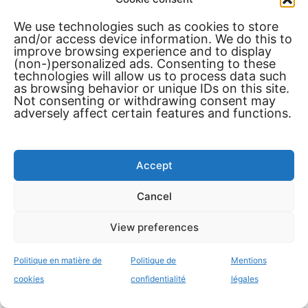
We use technologies such as cookies to store
and/or access device information. We do this to
improve browsing experience and to display
✔ Je n’aime pas le réglage des pédales avec du
(non-)personalized ads. Consenting to these
velcro
technologies will allow us to process data such
as browsing behavior or unique IDs on this site.
✔ L’angle des pédales n’est pas ajustable
Not consenting or withdrawing consent may
adversely affect certain features and functions.
Voir sur Amazon
Accept
Cancel
View preferences
Voilà pour notre revue des meilleurs cockpits
Politique en matière de
Politique de
Mentions
pliables pour le simracing en 2024. J’espère que
cookies
confidentialité
légales
tu as levé tes doutes sur le choix du simracing à