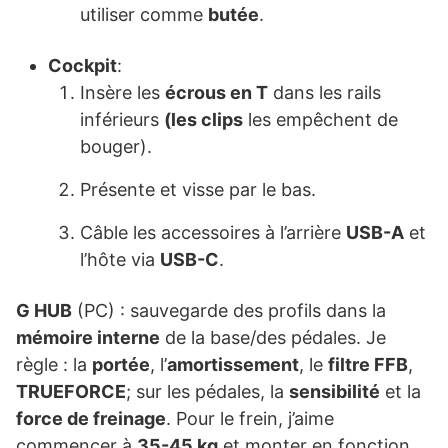
utiliser comme
butée
.
Cockpit
:
Insère les
écrous en T
dans les rails
inférieurs
(les clips
les empêchent de
bouger).
Présente et visse par le bas.
Câble les accessoires à l’arrière
USB-A
et
l’hôte via
USB-C
.
G HUB
(PC) : sauvegarde des profils dans la
mémoire interne
de la base/des pédales. Je
règle : la
portée
, l’
amortissement
, le
filtre FFB
,
TRUEFORCE
; sur les pédales, la
sensibilité
et la
force de freinage
. Pour le frein, j’aime
commencer à
35-45 kg
et monter en fonction