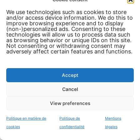
Direct, percutant
We use technologies such as cookies to store
and/or access device information. We do this to
Spacieux et extensible
improve browsing experience and to display
(non-)personalized ads. Consenting to these
technologies will allow us to process data such
764€
as browsing behavior or unique IDs on this site.
Not consenting or withdrawing consent may
adversely affect certain features and functions.
*Les prix dépendent des promotions et des
offres groupées.
Accept
Ma lecture
: si tu apprécies l’
immersion prête à
l’emploi
et la compatibilité console/PC, le RS50
Cancel
brille. Si tu donnes la priorité à la variété des
cerceaux et aux mises à jour constantes,
View preferences
Fanatec/MOZA sont encore très forts.
Politique en matière de
Politique de
Mentions
cookies
confidentialité
légales