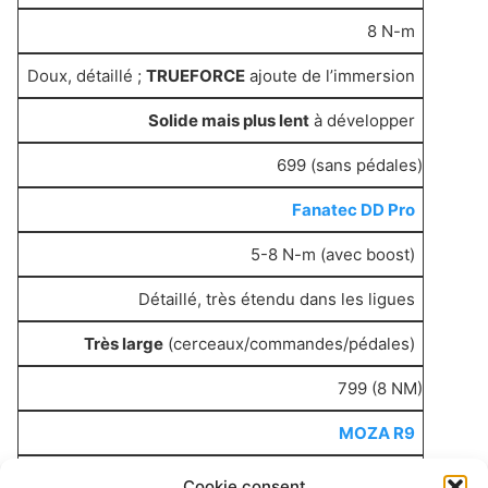
8 N-m
Doux, détaillé ;
TRUEFORCE
ajoute de l’immersion
Solide mais plus lent
à développer
699 (sans pédales)
Fanatec DD Pro
5-8 N-m (avec boost)
Détaillé, très étendu dans les ligues
Très large
(cerceaux/commandes/pédales)
799 (8 NM)
MOZA R9
9 N-m
Cookie consent