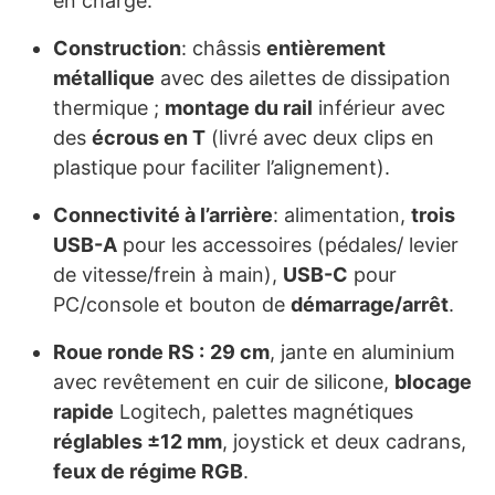
en charge.
Construction
: châssis
entièrement
métallique
avec des ailettes de dissipation
thermique ;
montage du rail
inférieur avec
des
écrous en T
(livré avec deux clips en
plastique pour faciliter l’alignement).
Connectivité à l’arrière
: alimentation,
trois
USB-A
pour les accessoires (pédales/ levier
de vitesse/frein à main),
USB-C
pour
PC/console et bouton de
démarrage/arrêt
.
Roue ronde RS :
29 cm
, jante en aluminium
avec revêtement en cuir de silicone,
blocage
rapide
Logitech, palettes magnétiques
réglables ±12 mm
, joystick et deux cadrans,
feux de régime RGB
.