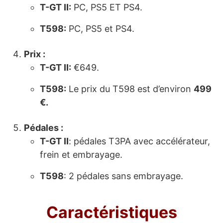
T-GT II
:
PC, PS5 ET PS4.
T598
:
PC, PS5 et PS4.
Prix :
T-GT II
:
€649.
T598
:
Le prix du T598 est d’environ
499
€.
Pédales :
T-GT II
: pédales T3PA avec accélérateur,
frein et embrayage.
T598
: 2 pédales sans embrayage.
Caractéristiques