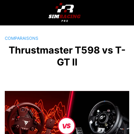
Passer
au
contenu
COMPARAISONS
Thrustmaster T598 vs T-
GT II