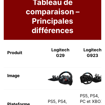
Tableau de
comparaison –
Principales
différences
Logitech
Logitech
Produit
G29
G923
Image
PS5, PS4,
PS5, PS4,
PC et XBOX
Plateforme