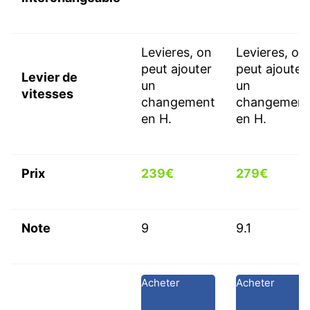
Levieres, on
Levieres, on
peut ajouter
peut ajouter
Levier de
un
un
vitesses
changement
changement
en H.
en H.
Prix
239€
279€
Note
9
9.1
Acheter
Acheter