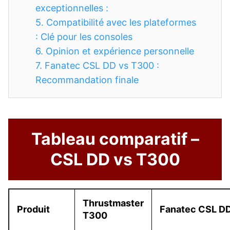
exceptionnelles :
5.
Compatibilité avec les plateformes
: Clé pour les consoles
6.
Opinion et expérience personnelle
7.
Fanatec CSL DD vs T300 :
Recommandation finale
Tableau comparatif –
CSL DD vs T300
Thrustmaster
Produit
Fanatec CSL D
T300