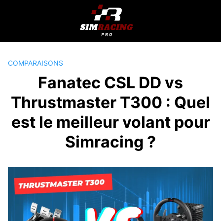
Passer
au
contenu
COMPARAISONS
Fanatec CSL DD vs
Thrustmaster T300 : Quel
est le meilleur volant pour
Simracing ?