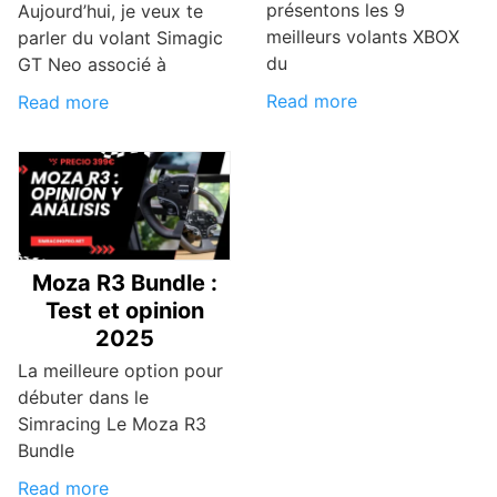
présentons les 9
Aujourd’hui, je veux te
meilleurs volants XBOX
parler du volant Simagic
du
GT Neo associé à
Read more
Read more
Moza R3 Bundle :
Test et opinion
2025
La meilleure option pour
débuter dans le
Simracing Le Moza R3
Bundle
Read more